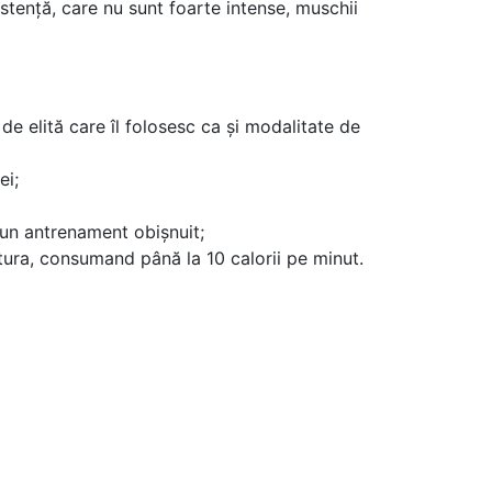
istență, care nu sunt foarte intense, muschii
de elită care îl folosesc ca şi modalitate de
ei;
 un antrenament obişnuit;
tura, consumand până la 10 calorii pe minut.