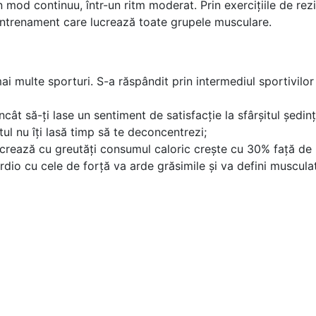
n mod continuu, într-un ritm moderat. Prin exercițiile de rez
 antrenament care lucrează toate grupele musculare.
 multe sporturi. S-a răspândit prin intermediul sportivilor 
cât să-ţi lase un sentiment de satisfacţie la sfârşitul şedinţ
tul nu îţi lasă timp să te deconcentrezi;
ucrează cu greutăţi consumul caloric creşte cu 30% faţă de
dio cu cele de forţă va arde grăsimile şi va defini muscula